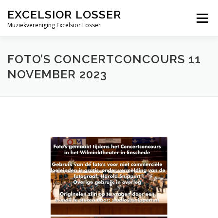
Ga
EXCELSIOR LOSSER
naar
Menu
de
Muziekvereniging Excelsior Losser
inhoud
ALGEMEEN
ONDERDELEN
EVENEMENTEN
FOTO’S CONCERTCONCOURS 11
NOVEMBER 2023
MEDIA
NIEUWS
CONTACT