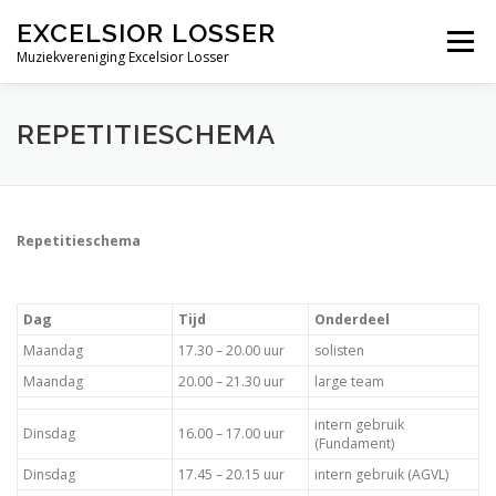
Ga
EXCELSIOR LOSSER
naar
Menu
de
Muziekvereniging Excelsior Losser
inhoud
ALGEMEEN
ONDERDELEN
EVENEMENTEN
REPETITIESCHEMA
MEDIA
NIEUWS
CONTACT
Repetitieschema
Dag
Tijd
Onderdeel
Maandag
17.30 – 20.00 uur
solisten
Maandag
20.00 – 21.30 uur
large team
intern gebruik
Dinsdag
16.00 – 17.00 uur
(Fundament)
Dinsdag
17.45 – 20.15 uur
intern gebruik (AGVL)