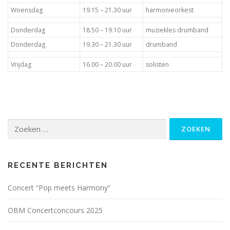
Woensdag
19.15 – 21.30 uur
harmonieorkest
Donderdag
18.50 – 19.10 uur
muziekles drumband
Donderdag
19.30 – 21.30 uur
drumband
Vrijdag
16.00 – 20.00 uur
solisten
Zoeken
naar:
RECENTE BERICHTEN
Concert “Pop meets Harmony”
OBM Concertconcours 2025